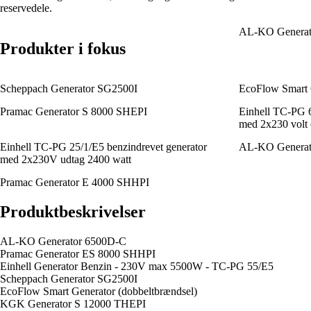
reservedele.
AL-KO Generat
Produkter i fokus
Scheppach Generator SG2500I
EcoFlow Smart G
Pramac Generator S 8000 SHEPI
Einhell TC-PG 6
med 2x230 volt 
Einhell TC-PG 25/1/E5 benzindrevet generator
AL-KO Generat
med 2x230V udtag 2400 watt
Pramac Generator E 4000 SHHPI
Produktbeskrivelser
AL-KO Generator 6500D-C
Pramac Generator ES 8000 SHHPI
Einhell Generator Benzin - 230V max 5500W - TC-PG 55/E5
Scheppach Generator SG2500I
EcoFlow Smart Generator (dobbeltbrændsel)
KGK Generator S 12000 THEPI