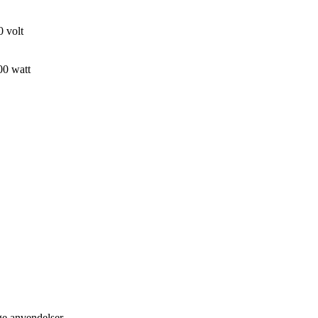
 volt
00 watt
ige anvendelser.