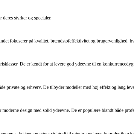
deres styrker og specialer.
andet fokuserer på kvalitet, brændstofeffektivitet og brugervenlighed, hv
g prisklasser. De er kendt for at levere god ydeevne til en konkurrenced
både private og erhverv. De tilbyder modeller med høj effekt og lang lev
moderne design med solid ydeevne. De er populære blandt både professi
r nemme at betjene og egner sig godt til mindre opgaver, hvor der ikke k