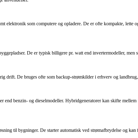
lsomt elektronik som computere og opladere. De er ofte kompakte, lette og
 byggepladser. De er typisk billigere pr. watt end invertermodeller, men
rig drift. De bruges ofte som backup-strømkilder i erhverv og landbrug,
end benzin- og dieselmodeller. Hybridgeneratorer kan skifte mellem fler
sløsning til bygninger. De starter automatisk ved strømafbrydelse og k