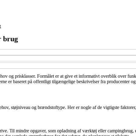
g
r brug
hov og prisklasser. Formålet er at give et informativt overblik over fun
rne er baseret på offentligt tilgængelige beskrivelser fra producenter og
ehov, støjniveau og brændstoftype. Her er nogle af de vigtigste faktorer
ive. Til mindre opgaver, som opladning af værktøj eller campingbrug, er