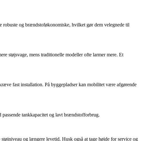
 mere robuste og brændstoføkonomiske, hvilket gør dem velegnede til
mere støjsvage, mens traditionelle modeller ofte larmer mere. Et
kræve fast installation. På byggepladser kan mobilitet være afgørende
d passende tankkapacitet og lavt brændstofforbrug.
 støjniveau og længere levetid. Husk også at tage højde for service og