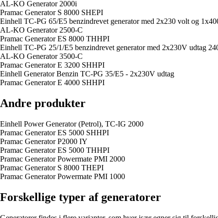
AL-KO Generator 2000i
Pramac Generator S 8000 SHEPI
Einhell TC-PG 65/E5 benzindrevet generator med 2x230 volt og 1x400
AL-KO Generator 2500-C
Pramac Generator ES 8000 THHPI
Einhell TC-PG 25/1/E5 benzindrevet generator med 2x230V udtag 24
AL-KO Generator 3500-C
Pramac Generator E 3200 SHHPI
Einhell Generator Benzin TC-PG 35/E5 - 2x230V udtag
Pramac Generator E 4000 SHHPI
Andre produkter
Einhell Power Generator (Petrol), TC-IG 2000
Pramac Generator ES 5000 SHHPI
Pramac Generator P2000 IY
Pramac Generator ES 5000 THHPI
Pramac Generator Powermate PMI 2000
Pramac Generator S 8000 THEPI
Pramac Generator Powermate PMI 1000
Forskellige typer af generatorer
Generatorer findes i flere varianter, som hver især egner sig til forskell