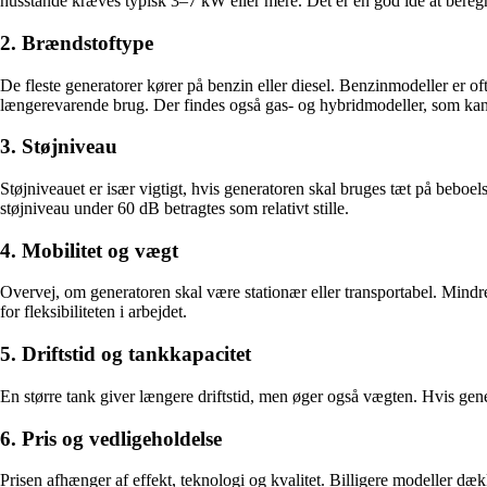
husstande kræves typisk 3–7 kW eller mere. Det er en god idé at beregne
2. Brændstoftype
De fleste generatorer kører på benzin eller diesel. Benzinmodeller er of
længerevarende brug. Der findes også gas- og hybridmodeller, som kan 
3. Støjniveau
Støjniveauet er især vigtigt, hvis generatoren skal bruges tæt på beboel
støjniveau under 60 dB betragtes som relativt stille.
4. Mobilitet og vægt
Overvej, om generatoren skal være stationær eller transportabel. Mindre
for fleksibiliteten i arbejdet.
5. Driftstid og tankkapacitet
En større tank giver længere driftstid, men øger også vægten. Hvis ge
6. Pris og vedligeholdelse
Prisen afhænger af effekt, teknologi og kvalitet. Billigere modeller d