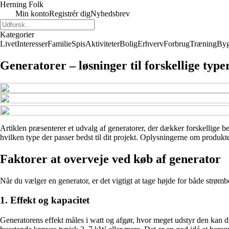
Herning Folk
Min konto
Registrér dig
Nyhedsbrev
Kategorier
Livet
Interesser
Familie
Spis
Aktiviteter
Bolig
Erhverv
Forbrug
Træning
By
Generatorer – løsninger til forskellige type
Artiklen præsenterer et udvalg af generatorer, der dækker forskellige be
hvilken type der passer bedst til dit projekt. Oplysningerne om produkte
Faktorer at overveje ved køb af generator
Når du vælger en generator, er det vigtigt at tage højde for både strømb
1. Effekt og kapacitet
Generatorens effekt måles i watt og afgør, hvor meget udstyr den kan dr