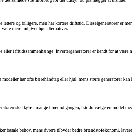
 det samlede strømforbrug for det udstyr, du planlægger at tilslutte.
te lettere og billigere, men har kortere driftstid. Dieselgeneratorer er
være mere miljøvenlige alternativer.
se eller i fritidssammenhænge. Invertergeneratorer er kendt for at være 
 modeller har ofte bærehåndtag eller hjul, mens større generatorer kan 
neratoren skal køre i mange timer ad gangen, bør du vælge en model me
ækker basale behov, mens dyrere tilbyder bedre brændstoføkonomi, lavere