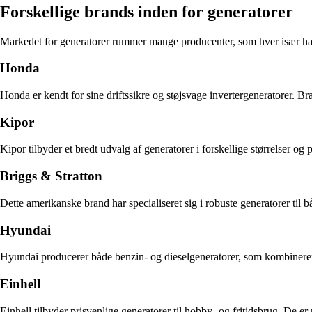
Forskellige brands inden for generatorer
Markedet for generatorer rummer mange producenter, som hver især har 
Honda
Honda er kendt for sine driftssikre og støjsvage invertergeneratorer. Br
Kipor
Kipor tilbyder et bredt udvalg af generatorer i forskellige størrelser o
Briggs & Stratton
Dette amerikanske brand har specialiseret sig i robuste generatorer til 
Hyundai
Hyundai producerer både benzin- og dieselgeneratorer, som kombinerer 
Einhell
Einhell tilbyder prisvenlige generatorer til hobby- og fritidsbrug. De e